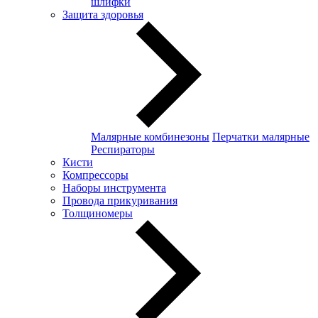
шлифки
Защита здоровья
Малярные комбинезоны
Перчатки малярные
Респираторы
Кисти
Компрессоры
Наборы инструмента
Провода прикуривания
Толщиномеры