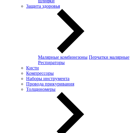
шлифки
Защита здоровья
Малярные комбинезоны
Перчатки малярные
Респираторы
Кисти
Компрессоры
Наборы инструмента
Провода прикуривания
Толщиномеры