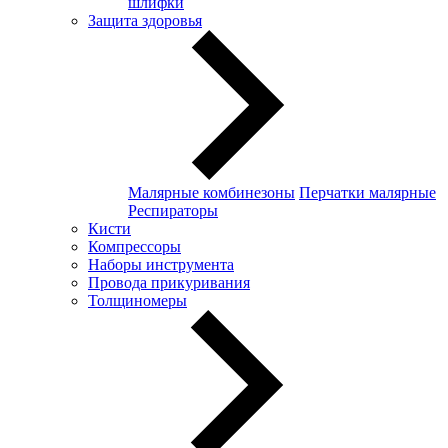
шлифки
Защита здоровья
Малярные комбинезоны
Перчатки малярные
Респираторы
Кисти
Компрессоры
Наборы инструмента
Провода прикуривания
Толщиномеры