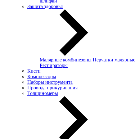
шлифки
Защита здоровья
Малярные комбинезоны
Перчатки малярные
Респираторы
Кисти
Компрессоры
Наборы инструмента
Провода прикуривания
Толщиномеры