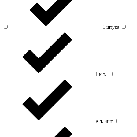
1 штука
1 к-т.
К-т. 4шт.